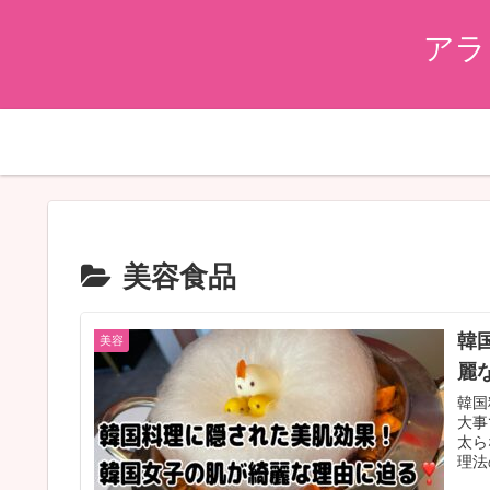
アラ
美容食品
韓
美容
麗
韓国
大事
太ら
理法